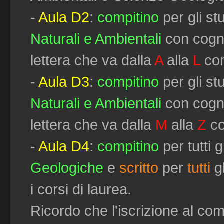
-
Aula D2
:
compitino
per gli st
Naturali e Ambientali
con cogn
lettera che va dalla
A
alla
L
co
-
Aula D3
:
compitino
per gli st
Naturali e Ambientali
con cogn
lettera che va dalla
M
alla
Z
co
-
Aula D4
:
compitino
per tutti g
Geologiche
e
scritto
per
tutti
gl
i corsi di laurea.
Ricordo che l'iscrizione al comp