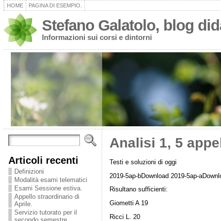
HOME
PAGINA DI ESEMPIO.
Stefano Galatolo, blog dida
Informazioni sui corsi e dintorni
Analisi 1, 5 appe
Articoli recenti
Testi e soluzioni di oggi
Definizioni
2019-5ap-bDownload 2019-5ap-aDownl
Modalità esami telematici
Esami Sessione estiva.
Risultano sufficienti:
Appello straordinario di
Giometti A 19
Aprile.
Servizio tutorato per il
Ricci L. 20
secondo semestre.