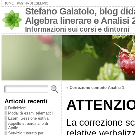
HOME
PAGINA DI ESEMPIO.
Stefano Galatolo, blog dida
Algebra linerare e Analisi 
Informazioni sui corsi e dintorni
«
Correzione compito Analisi 1
ATTENZI
Articoli recenti
Definizioni
Modalità esami telematici
Esami Sessione estiva.
La correzione scr
Appello straordinario di
Aprile.
relative verbali
Servizio tutorato per il