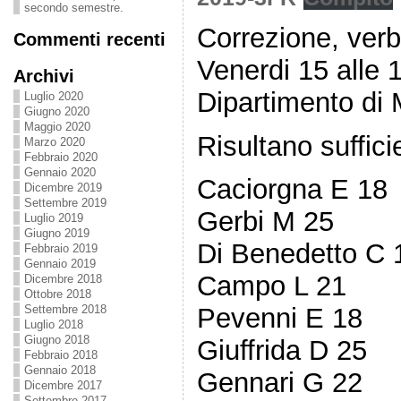
secondo semestre.
Correzione, verb
Commenti recenti
Venerdi 15 alle 
Archivi
Dipartimento di
Luglio 2020
Giugno 2020
Maggio 2020
Risultano sufficie
Marzo 2020
Febbraio 2020
Gennaio 2020
Caciorgna E 18
Dicembre 2019
Settembre 2019
Gerbi M 25
Luglio 2019
Giugno 2019
Di Benedetto C 
Febbraio 2019
Gennaio 2019
Campo L 21
Dicembre 2018
Ottobre 2018
Settembre 2018
Pevenni E 18
Luglio 2018
Giugno 2018
Giuffrida D 25
Febbraio 2018
Gennaio 2018
Gennari G 22
Dicembre 2017
Settembre 2017