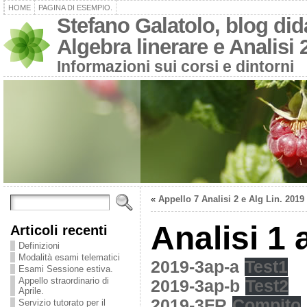
HOME
PAGINA DI ESEMPIO.
Stefano Galatolo, blog dida
Algebra linerare e Analisi 
Informazioni sui corsi e dintorni
«
Appello 7 Analisi 2 e Alg Lin. 2019
Analisi 1 
Articoli recenti
Definizioni
Modalità esami telematici
2019-3ap-a
Test1
Esami Sessione estiva.
Appello straordinario di
2019-3ap-b
Test2
Aprile.
2019-3FR
Compito
Servizio tutorato per il