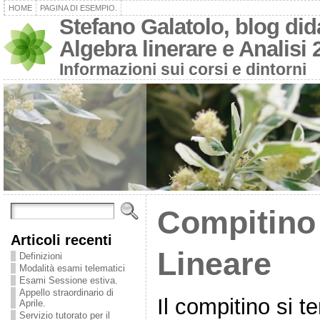
HOME
PAGINA DI ESEMPIO.
Stefano Galatolo, blog dida
Algebra linerare e Analisi 
Informazioni sui corsi e dintorni
Compitino 
Articoli recenti
Lineare
Definizioni
Modalità esami telematici
Esami Sessione estiva.
Appello straordinario di
Il compitino si t
Aprile.
Servizio tutorato per il