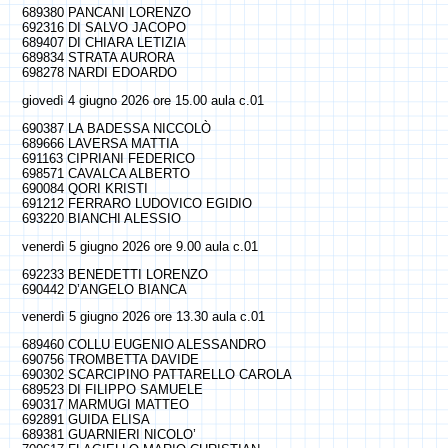
689380 PANCANI LORENZO
692316 DI SALVO JACOPO
689407 DI CHIARA LETIZIA
689834 STRATA AURORA
698278 NARDI EDOARDO
giovedì 4 giugno 2026 ore 15.00 aula c.01
690387 LA BADESSA NICCOLÒ
689666 LAVERSA MATTIA
691163 CIPRIANI FEDERICO
698571 CAVALCA ALBERTO
690084 QORI KRISTI
691212 FERRARO LUDOVICO EGIDIO
693220 BIANCHI ALESSIO
venerdì 5 giugno 2026 ore 9.00 aula c.01
692233 BENEDETTI LORENZO
690442 D’ANGELO BIANCA
venerdì 5 giugno 2026 ore 13.30 aula c.01
689460 COLLU EUGENIO ALESSANDRO
690756 TROMBETTA DAVIDE
690302 SCARCIPINO PATTARELLO CAROLA
689523 DI FILIPPO SAMUELE
690317 MARMUGI MATTEO
692891 GUIDA ELISA
689381 GUARNIERI NICOLO’