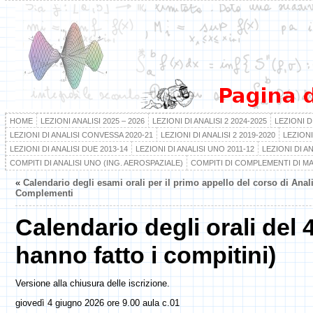
HOME
LEZIONI ANALISI 2025 – 2026
LEZIONI DI ANALISI 2 2024-2025
LEZIONI DI
LEZIONI DI ANALISI CONVESSA 2020-21
LEZIONI DI ANALISI 2 2019-2020
LEZIONI
LEZIONI DI ANALISI DUE 2013-14
LEZIONI DI ANALISI UNO 2011-12
LEZIONI DI AN
COMPITI DI ANALISI UNO (ING. AEROSPAZIALE)
COMPITI DI COMPLEMENTI DI M
«
Calendario degli esami orali per il primo appello del corso di Anali
Complementi
Calendario degli orali del 
hanno fatto i compitini)
Versione alla chiusura delle iscrizione.
giovedì 4 giugno 2026 ore 9.00 aula c.01