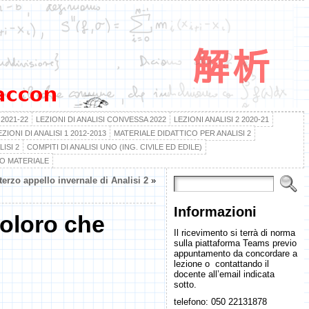
 2021-22
LEZIONI DI ANALISI CONVESSA 2022
LEZIONI ANALISI 2 2020-21
EZIONI DI ANALISI 1 2012-2013
MATERIALE DIDATTICO PER ANALISI 2
ISI 2
COMPITI DI ANALISI UNO (ING. CIVILE ED EDILE)
RO MATERIALE
 terzo appello invernale di Analisi 2
»
Informazioni
coloro che
Il ricevimento si terrà di norma
sulla piattaforma Teams previo
appuntamento da concordare a
lezione o contattando il
docente all’email indicata
sotto.
telefono: 050 22131878