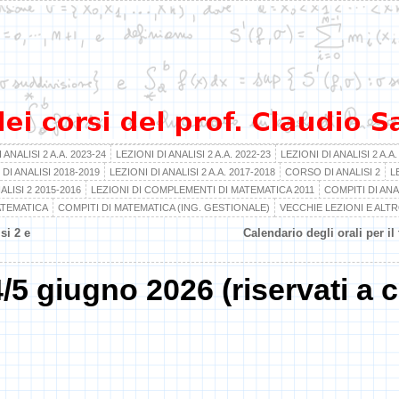
 ANALISI 2 A.A. 2023-24
LEZIONI DI ANALISI 2 A.A. 2022-23
LEZIONI DI ANALISI 2 A.A.
 DI ANALISI 2018-2019
LEZIONI DI ANALISI 2 A.A. 2017-2018
CORSO DI ANALISI 2
L
ALISI 2 2015-2016
LEZIONI DI COMPLEMENTI DI MATEMATICA 2011
COMPITI DI ANAL
ATEMATICA
COMPITI DI MATEMATICA (ING. GESTIONALE)
VECCHIE LEZIONI E ALT
si 2 e
Calendario degli orali per il
4/5 giugno 2026 (riservati a 