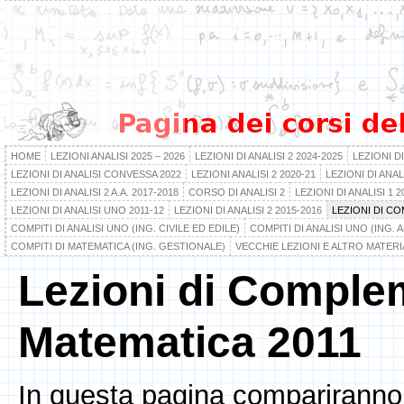
HOME
LEZIONI ANALISI 2025 – 2026
LEZIONI DI ANALISI 2 2024-2025
LEZIONI DI
LEZIONI DI ANALISI CONVESSA 2022
LEZIONI ANALISI 2 2020-21
LEZIONI DI ANA
LEZIONI DI ANALISI 2 A.A. 2017-2018
CORSO DI ANALISI 2
LEZIONI DI ANALISI 1 2
LEZIONI DI ANALISI UNO 2011-12
LEZIONI DI ANALISI 2 2015-2016
LEZIONI DI CO
COMPITI DI ANALISI UNO (ING. CIVILE ED EDILE)
COMPITI DI ANALISI UNO (ING.
COMPITI DI MATEMATICA (ING. GESTIONALE)
VECCHIE LEZIONI E ALTRO MATERI
Lezioni di Complem
Matematica 2011
In questa pagina compariranno l