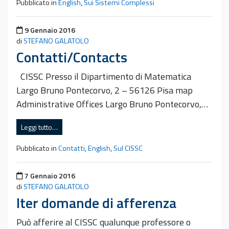
Pubblicato in
English
,
Sui Sistemi Complessi
Pubblicato il
9 Gennaio 2016
di
STEFANO GALATOLO
Contatti/Contacts
CISSC Presso il Dipartimento di Matematica
Largo Bruno Pontecorvo, 2 – 56126 Pisa map
Administrative Offices Largo Bruno Pontecorvo,…
Leggi tutto…
Pubblicato in
Contatti
,
English
,
Sul CISSC
Pubblicato il
7 Gennaio 2016
di
STEFANO GALATOLO
Iter domande di afferenza
Può afferire al CISSC qualunque professore o