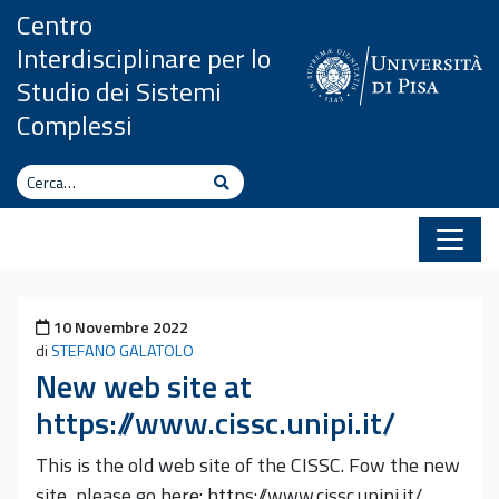
Vai al contenuto
Centro
Interdisciplinare per lo
Studio dei Sistemi
Complessi
Cerca
Cerca
Pubblicato il
10 Novembre 2022
di
STEFANO GALATOLO
New web site at
https://www.cissc.unipi.it/
This is the old web site of the CISSC. Fow the new
site, please go here: https://www.cissc.unipi.it/…