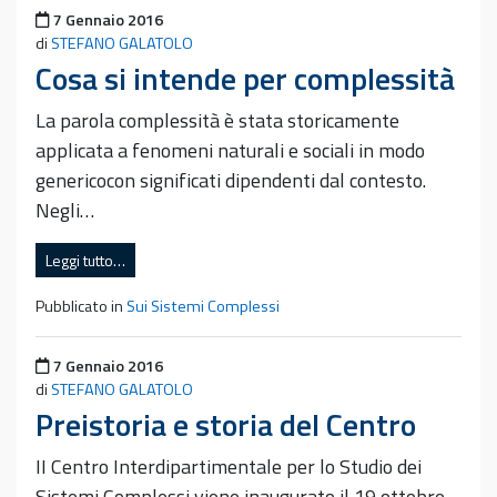
Pubblicato il
7 Gennaio 2016
di
STEFANO GALATOLO
Cosa si intende per complessità
La parola complessità è stata storicamente
applicata a fenomeni naturali e sociali in modo
genericocon significati dipendenti dal contesto.
Negli…
Leggi tutto…
Pubblicato in
Sui Sistemi Complessi
Pubblicato il
7 Gennaio 2016
di
STEFANO GALATOLO
Preistoria e storia del Centro
II Centro Interdipartimentale per lo Studio dei
Sistemi Complessi viene inaugurato il 19 ottobre